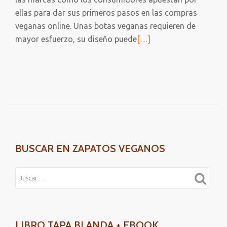
ellas para dar sus primeros pasos en las compras
veganas online. Unas botas veganas requieren de
Leer
mayor esfuerzo, su diseño puede
[…]
más
sobre
SANDALIAS
VEGANAS
BUSCAR EN ZAPATOS VEGANOS
LIBRO TAPA BLANDA + EBOOK