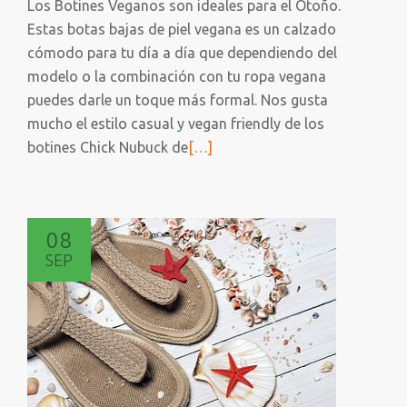
Los Botines Veganos son ideales para el Otoño.
Estas botas bajas de piel vegana es un calzado
cómodo para tu día a día que dependiendo del
modelo o la combinación con tu ropa vegana
puedes darle un toque más formal. Nos gusta
mucho el estilo casual y vegan friendly de los
Leer
botines Chick Nubuck de
[…]
más
sobre
BOTINES
08
VEGANOS
SEP
MUJER