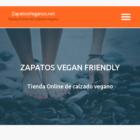
ZapatosVeganos.net
Saltar
CA
Tienda Online de Calzado Vegano
contenido
NA
ZAPATOS VEGAN FRIENDLY
Tienda Online de calzado vegano