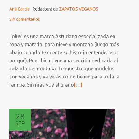
Ana Garcia
Redactora de
ZAPATOS VEGANOS
Sin comentarios
Joluvi es una marca Asturiana especializada en
ropa y material para nieve y montaña (luego más
abajo cuando te cuente su historia entenderás el
porqué). Pues bien tiene una sección dedicada al
calzado de montaña. Te muestro que modelos
son veganos y ya verás cómo tienen para toda la
Leer
familia. Sin más voy al grano
[…]
más
sobre
JOLUVI
28
Y
SEP
EL
SENDERISMO