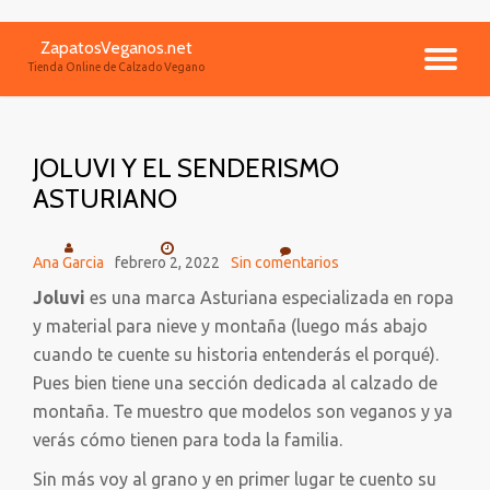
ZapatosVeganos.net
Saltar
CA
Tienda Online de Calzado Vegano
contenido
NA
JOLUVI Y EL SENDERISMO
ASTURIANO
Ana Garcia
febrero 2, 2022
Sin comentarios
Joluvi
es una marca Asturiana especializada en ropa
y material para nieve y montaña (luego más abajo
cuando te cuente su historia entenderás el porqué).
Pues bien tiene una sección dedicada al calzado de
montaña. Te muestro que modelos son veganos y ya
verás cómo tienen para toda la familia.
Sin más voy al grano y en primer lugar te cuento su