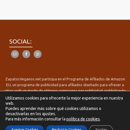
SOCIAL:
ZapatosVeganos.net participa en el Programa de Afiliados de Amazon
EU, un programa de publicidad para afiliados diseñado para ofrecer a
sitios web un modo de obtener comisiones por publicidad, publicitando
e incluyendo enlaces a Amazon.es/es.buyvip.com Derechos reservados
Utilizamos cookies para ofrecerte la mejor experiencia en nuestra
2017-2025 zapatosveganos.net
web.
Menú
Puedes aprender más sobre qué cookies utilizamos o
Política de Privacidad
Política de Cookies
Avisos Legales
desactivarlas en los ajustes.
secundario
Para más información consultar la
política de cookies
.
Aceptar Cookies
Rechazar Cookies
Ajustes