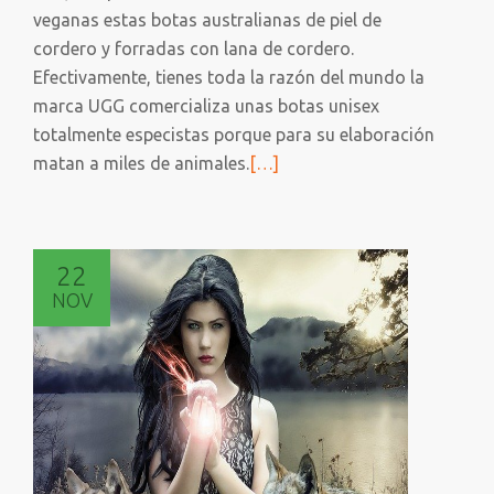
veganas estas botas australianas de piel de
cordero y forradas con lana de cordero.
Efectivamente, tienes toda la razón del mundo la
marca UGG comercializa unas botas unisex
totalmente especistas porque para su elaboración
Leer
matan a miles de animales.
[…]
más
sobre
LAS
22
BOTAS
NOV
UGG
VEGANAS