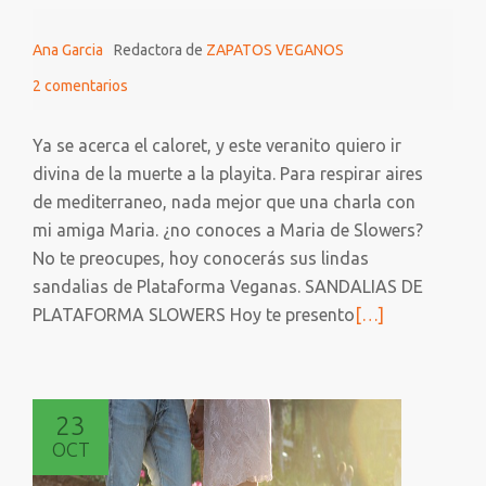
Ana Garcia
Redactora de
ZAPATOS VEGANOS
2 comentarios
Ya se acerca el caloret, y este veranito quiero ir
divina de la muerte a la playita. Para respirar aires
de mediterraneo, nada mejor que una charla con
mi amiga Maria. ¿no conoces a Maria de Slowers?
No te preocupes, hoy conocerás sus lindas
sandalias de Plataforma Veganas. SANDALIAS DE
Leer
PLATAFORMA SLOWERS Hoy te presento
[…]
más
sobre
LINDAS
23
SANDALIAS
OCT
DE
PLATAFORMA