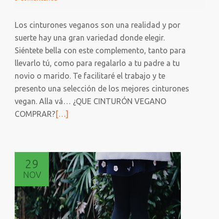
Los cinturones veganos son una realidad y por
suerte hay una gran variedad donde elegir.
Siéntete bella con este complemento, tanto para
llevarlo tú, como para regalarlo a tu padre a tu
novio o marido. Te facilitaré el trabajo y te
presento una selección de los mejores cinturones
vegan. Alla vá… ¿QUE CINTURÓN VEGANO
Leer
COMPRAR?
[…]
más
sobre
CINTURONES
29
VEGANOS
NOV