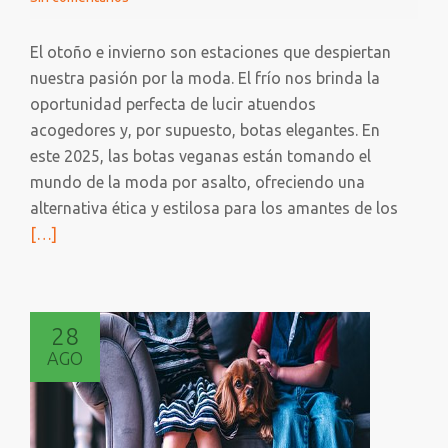
El otoño e invierno son estaciones que despiertan
nuestra pasión por la moda. El frío nos brinda la
oportunidad perfecta de lucir atuendos
acogedores y, por supuesto, botas elegantes. En
este 2025, las botas veganas están tomando el
mundo de la moda por asalto, ofreciendo una
Leer
alternativa ética y estilosa para los amantes de los
más
[…]
sobre
BOTA
VEGA
28
PARA
AGO
ESTE
OTOÑO
2025