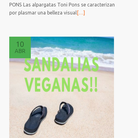
PONS Las alpargatas Toni Pons se caracterizan
Leer
por plasmar una belleza visual
[…]
más
sobre
SANDALIAS
10
DE
ABR
ESPARTO
VEGANAS