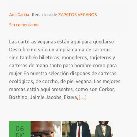
Ana Garcia
Redactora de
ZAPATOS VEGANOS
Sin comentarios
Las carteras veganas están aquí para quedarse.
Descubre no sólo un amplia gama de carteras,
sino también billeteras, monederos, tarjeteros y
carteras de mano tanto para hombre como para
mujer. En nuestra selección dispones de carteras
ecológicas, de corcho, de piel vegana. Las mejores
marcas están aquí presentes, como son Corkor,
Leer
Boshino, Jaimie Jacobs, Ekuva,
[…]
más
sobre
15
06
+
DIC
1