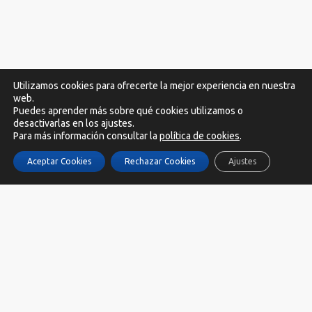
Utilizamos cookies para ofrecerte la mejor experiencia en nuestra
web.
Puedes aprender más sobre qué cookies utilizamos o
desactivarlas en los ajustes.
Para más información consultar la
política de cookies
.
SOCIAL:
Aceptar Cookies
Rechazar Cookies
Ajustes
ZapatosVeganos.net participa en el Programa de Afiliados de Amazon
EU, un programa de publicidad para afiliados diseñado para ofrecer a
sitios web un modo de obtener comisiones por publicidad, publicitando
e incluyendo enlaces a Amazon.es/es.buyvip.com Derechos reservados
2017-2025 zapatosveganos.net