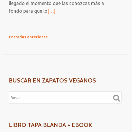
llegado el momento que las conozcas más a
Leer
fondo para que lo
[…]
más
sobre
BOTAS
NAVEGACIÓN
Entradas anteriores
DEMONIA
DE
VEGANAS
ENTRADAS
BUSCAR EN ZAPATOS VEGANOS
LIBRO TAPA BLANDA + EBOOK