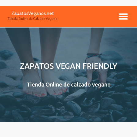
ZapatosVeganos.net
Saltar
CA
Tienda Online de Calzado Vegano
contenido
NA
ZAPATOS VEGAN FRIENDLY
Tienda Online de calzado vegano