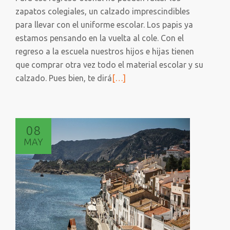
zapatos colegiales, un calzado imprescindibles
para llevar con el uniforme escolar. Los papis ya
estamos pensando en la vuelta al cole. Con el
regreso a la escuela nuestros hijos e hijas tienen
que comprar otra vez todo el material escolar y su
Leer
calzado. Pues bien, te dirá
[…]
más
sobre
POR
08
FIN
MAY
ZAPATOS
COLEGIALES
VEGANOS