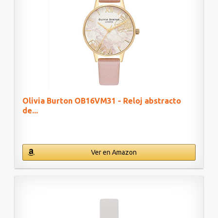
Olivia Burton OB16VM31 - Reloj abstracto
de...
Ver en Amazon