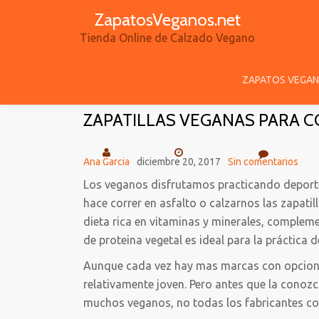
ZapatosVeganos.net
Saltar
Tienda Online de Calzado Vegano
contenido
ZAPATOS VEGAN
ZAPATILLAS VEGANAS PARA 
Ana Garcia
diciembre 20, 2017
Sin comentarios
Los veganos disfrutamos practicando deporte
hace correr en asfalto o calzarnos las zapati
dieta rica en vitaminas y minerales, comple
de proteina vegetal es ideal para la práctica d
Aunque cada vez hay mas marcas con opcion
relativamente joven. Pero antes que la conozc
muchos veganos, no todas los fabricantes c