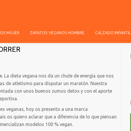
OS MUJER
ZAPATOS VEGANOS HOMBRE
CALZADO INFANTIL
CORRER
. La dieta vegana nos da un chute de energía que nos
llas de atletismo para disputar un maratón. Nuestra
mentada con unos buenos zumos detox y con el aporte
eportiva.
es veganas, hoy os presento a una marca
ais os quiero aclarar que a diferencia de lo que piensan
omercializan modelos 100 % vegan.