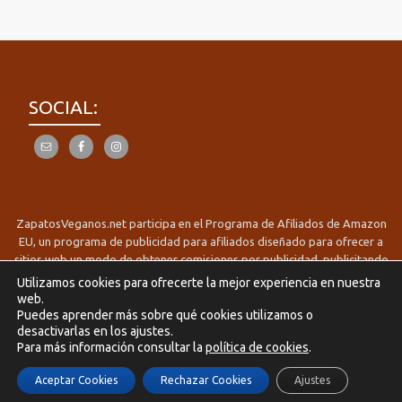
SOCIAL:
ZapatosVeganos.net participa en el Programa de Afiliados de Amazon
EU, un programa de publicidad para afiliados diseñado para ofrecer a
sitios web un modo de obtener comisiones por publicidad, publicitando
e incluyendo enlaces a Amazon.es/es.buyvip.com Derechos reservados
Utilizamos cookies para ofrecerte la mejor experiencia en nuestra
2017-2025 zapatosveganos.net
web.
Menú
Puedes aprender más sobre qué cookies utilizamos o
Política de Privacidad
Política de Cookies
Avisos Legales
desactivarlas en los ajustes.
secundario
Para más información consultar la
política de cookies
.
Aceptar Cookies
Rechazar Cookies
Ajustes
Llorix One Lite
creado por
WordPress