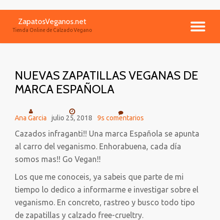
ZapatosVeganos.net
Saltar
CA
Tienda Online de Calzado Vegano
contenido
NA
NUEVAS ZAPATILLAS VEGANAS DE
MARCA ESPAÑOLA
Ana Garcia
julio 25, 2018
9s comentarios
Cazados infraganti!! Una marca Española se apunta
al carro del veganismo. Enhorabuena, cada día
somos mas!! Go Vegan!!
Los que me conoceis, ya sabeis que parte de mi
tiempo lo dedico a informarme e investigar sobre el
veganismo. En concreto, rastreo y busco todo tipo
de zapatillas y calzado free-crueltry.