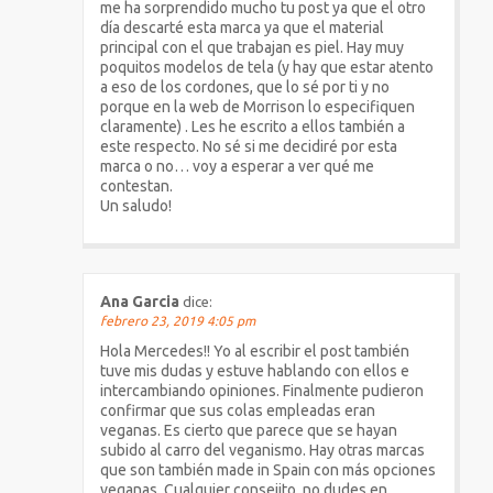
me ha sorprendido mucho tu post ya que el otro
día descarté esta marca ya que el material
principal con el que trabajan es piel. Hay muy
poquitos modelos de tela (y hay que estar atento
a eso de los cordones, que lo sé por ti y no
porque en la web de Morrison lo especifiquen
claramente) . Les he escrito a ellos también a
este respecto. No sé si me decidiré por esta
marca o no… voy a esperar a ver qué me
contestan.
Un saludo!
Ana Garcia
dice:
febrero 23, 2019 4:05 pm
Hola Mercedes!! Yo al escribir el post también
tuve mis dudas y estuve hablando con ellos e
intercambiando opiniones. Finalmente pudieron
confirmar que sus colas empleadas eran
veganas. Es cierto que parece que se hayan
subido al carro del veganismo. Hay otras marcas
que son también made in Spain con más opciones
veganas. Cualquier consejito, no dudes en