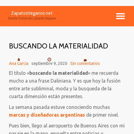
ZapatosVeganos.net
Saltar
CA
Tienda Online de Calzado Vegano
contenido
NA
BUSCANDO LA MATERIALIDAD
Ana Garcia
septiembre 9, 2020
Sin comentarios
El título «
buscando la materialidad
» me recuerda
mucho a una frase Daliniana. Y es que hoy la fusión
entre arte subliminal, moda y la busqueda de la
cuarta dimensión están presentes.
La semana pasada estuve conociendo muchas
marcas y diseñadoras argentinas
de primer nivel.
Pues bien, llego al aeropuerto de Buenos Aires con mi
pasaje en la mano, envuelta entre noticias y