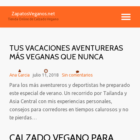
ZapatosVeganos.net
Saltar
CA
Tienda Online de Calzado Vegano
contenido
NA
TUS VACACIONES AVENTURERAS
MÁS VEGANAS QUE NUNCA
Ana Garcia
julio 11, 2018
Sin comentarios
Para los más aventureros y deportistas he preparado
este especial de verano. Un recorrido por Tailanda y
Asia Central con mis experiencias personales,
consejos para corredores en tiempos calurosos y no
te pierdas…
CALZADO VEGANO PARA