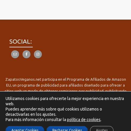
SOCIAL:
ZapatosVeganos.net participa en el Programa de Afiliados de Amazon
EU, un programa de publicidad para afiliados diseñado para ofrecer a
sitios web un modo de obtener comisiones por publicidad, publicitando
e incluyendo enlaces a Amazon.es/es.buyvip.com Derechos reservados
Utilizamos cookies para ofrecerte la mejor experiencia en nuestra
2017-2025 zapatosveganos.net
web.
Menú
Puedes aprender más sobre qué cookies utilizamos o
Política de Privacidad
Política de Cookies
Avisos Legales
desactivarlas en los ajustes.
secundario
Para más información consultar la
política de cookies
.
Aceptar Cookies
Rechazar Cookies
Ajustes