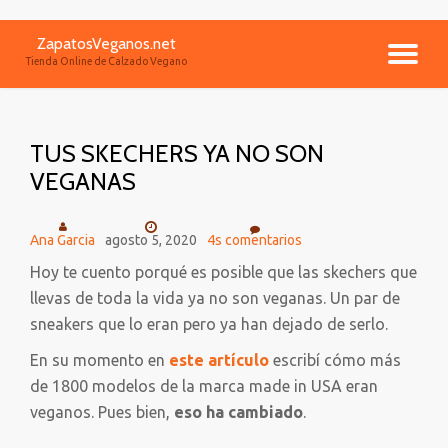
ZapatosVeganos.net
Saltar
CA
Tienda Online de Calzado Vegano
contenido
NA
TUS SKECHERS YA NO SON
VEGANAS
Ana Garcia
agosto 5, 2020
4s comentarios
Hoy te cuento porqué es posible que las skechers que
llevas de toda la vida ya no son veganas. Un par de
sneakers que lo eran pero ya han dejado de serlo.
En su momento en
este artículo
escribí cómo más
de 1800 modelos de la marca made in USA eran
veganos. Pues bien,
eso ha cambiado
.