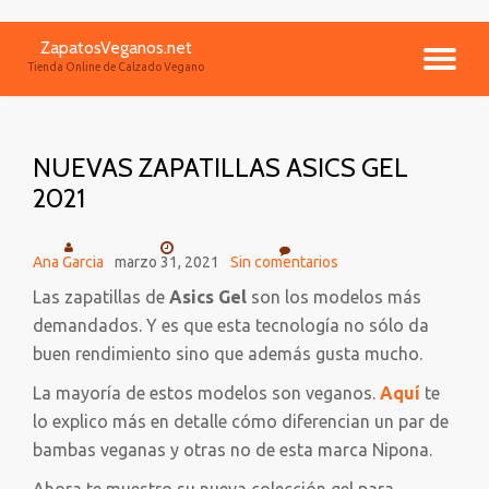
ZapatosVeganos.net
Saltar
CA
Tienda Online de Calzado Vegano
contenido
NA
NUEVAS ZAPATILLAS ASICS GEL
2021
Ana Garcia
marzo 31, 2021
Sin comentarios
Las zapatillas de
Asics Gel
son los modelos más
demandados. Y es que esta tecnología no sólo da
buen rendimiento sino que además gusta mucho.
La mayoría de estos modelos son veganos.
Aquí
te
lo explico más en detalle cómo diferencian un par de
bambas veganas y otras no de esta marca Nipona.