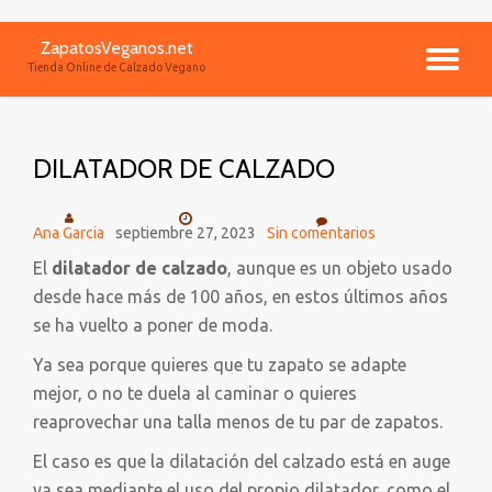
ZapatosVeganos.net
Saltar
CA
Tienda Online de Calzado Vegano
contenido
NA
DILATADOR DE CALZADO
Ana Garcia
septiembre 27, 2023
Sin comentarios
El
dilatador de calzado
, aunque es un objeto usado
desde hace más de 100 años, en estos últimos años
se ha vuelto a poner de moda.
Ya sea porque quieres que tu zapato se adapte
mejor, o no te duela al caminar o quieres
reaprovechar una talla menos de tu par de zapatos.
El caso es que la dilatación del calzado está en auge
ya sea mediante el uso del propio dilatador, como el