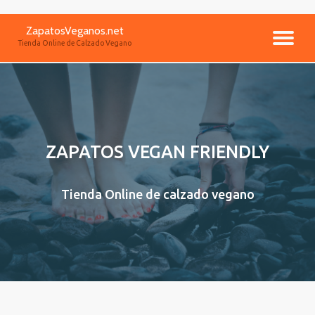
ZapatosVeganos.net
Saltar
CA
Tienda Online de Calzado Vegano
contenido
NA
ZAPATOS VEGAN FRIENDLY
Tienda Online de calzado vegano