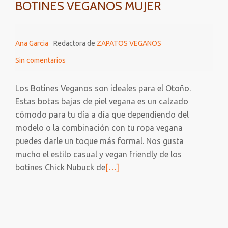
BOTINES VEGANOS MUJER
Ana Garcia
Redactora de
ZAPATOS VEGANOS
Sin comentarios
Los Botines Veganos son ideales para el Otoño.
Estas botas bajas de piel vegana es un calzado
cómodo para tu día a día que dependiendo del
modelo o la combinación con tu ropa vegana
puedes darle un toque más formal. Nos gusta
mucho el estilo casual y vegan friendly de los
Leer
botines Chick Nubuck de
[…]
más
sobre
BOTINES
VEGANOS