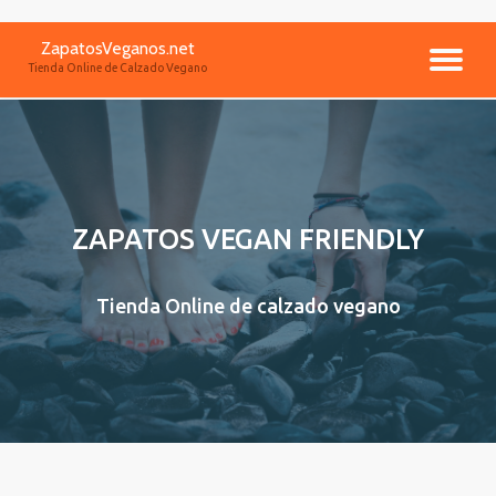
ZapatosVeganos.net
Saltar
CA
Tienda Online de Calzado Vegano
contenido
NA
ZAPATOS VEGAN FRIENDLY
Tienda Online de calzado vegano