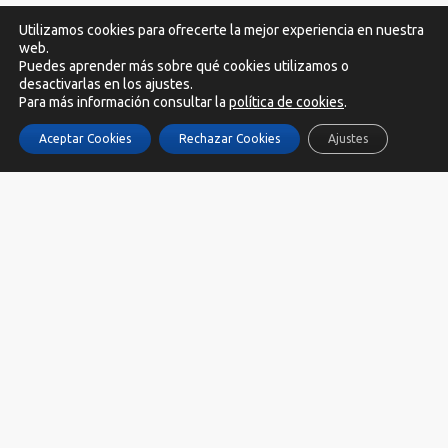
Utilizamos cookies para ofrecerte la mejor experiencia en nuestra
web.
Puedes aprender más sobre qué cookies utilizamos o
desactivarlas en los ajustes.
Para más información consultar la
política de cookies
.
SOCIAL:
Aceptar Cookies
Rechazar Cookies
Ajustes
ZapatosVeganos.net participa en el Programa de Afiliados de Amazon
EU, un programa de publicidad para afiliados diseñado para ofrecer a
sitios web un modo de obtener comisiones por publicidad, publicitando
e incluyendo enlaces a Amazon.es/es.buyvip.com Derechos reservados
2017-2025 zapatosveganos.net
Menú
Política de Privacidad
Política de Cookies
Avisos Legales
secundario